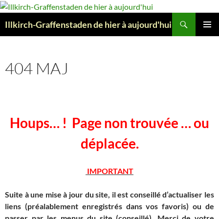
Aller
au
Recherche
Illkirch-Graffenstaden de hier à aujourd'hui
contenu
MENU
PRINCI
404 MAJ
Houps… ! Page non trouvée … ou
déplacée.
IMPORTANT
Suite à une mise à jour du site, il est conseillé d’actualiser les
liens (préalablement enregistrés dans vos favoris) ou de
passer par les menus du site (conseillé). Merci de votre