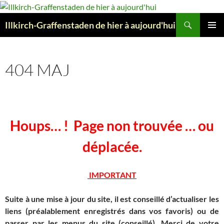
Aller
au
Recherche
Illkirch-Graffenstaden de hier à aujourd'hui
contenu
MENU
PRINCI
404 MAJ
Houps… ! Page non trouvée … ou
déplacée.
IMPORTANT
Suite à une mise à jour du site, il est conseillé d’actualiser les
liens (préalablement enregistrés dans vos favoris) ou de
passer par les menus du site (conseillé). Merci de votre