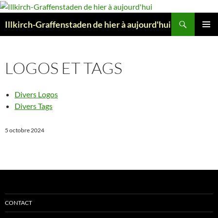
Aller
au
Recherche
Illkirch-Graffenstaden de hier à aujourd'hui
contenu
MENU
PRINCI
LOGOS ET TAGS
Divers Logos
Divers Tags
5 octobre 2024
CONTACT