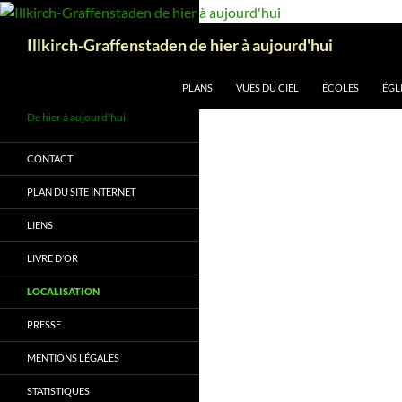
Aller
au
Recherche
Illkirch-Graffenstaden de hier à aujourd'hui
contenu
PLANS
VUES DU CIEL
ÉCOLES
ÉGL
De hier à aujourd'hui
CONTACT
PLAN DU SITE INTERNET
LIENS
LIVRE D’OR
LOCALISATION
PRESSE
MENTIONS LÉGALES
STATISTIQUES