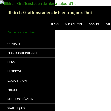
Aller
au
Recherche
Illkirch-Graffenstaden de hier à aujourd'hui
contenu
PLANS
VUES DU CIEL
ÉCOLES
ÉGL
De hier à aujourd'hui
CONTACT
PLAN DU SITE INTERNET
LIENS
LIVRE D’OR
LOCALISATION
PRESSE
MENTIONS LÉGALES
STATISTIQUES