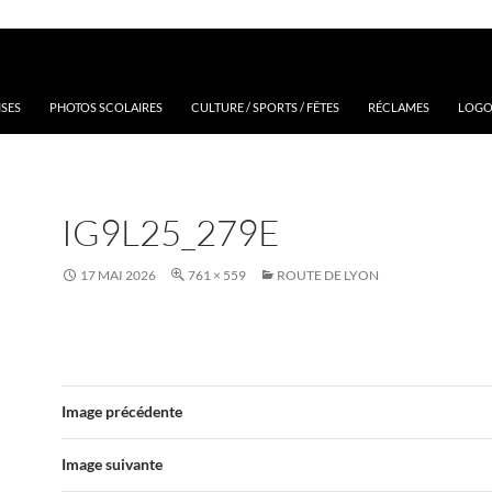
ISES
PHOTOS SCOLAIRES
CULTURE / SPORTS / FÊTES
RÉCLAMES
LOGOS
IG9L25_279E
17 MAI 2026
761 × 559
ROUTE DE LYON
Image précédente
Image suivante