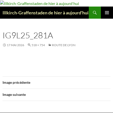
Aller
au
Recherche
Illkirch-Graffenstaden de hier à aujourd'hui
contenu
MENU
PRINCI
IG9L25_281A
17 MAI 2026
518 × 754
ROUTE DE LYON
Image précédente
Image suivante