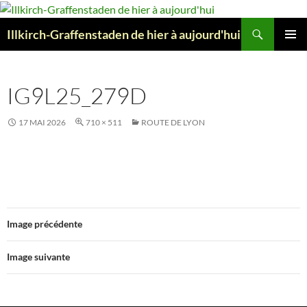
Aller
au
Recherche
Illkirch-Graffenstaden de hier à aujourd'hui
contenu
MENU
PRINCI
IG9L25_279D
17 MAI 2026
710 × 511
ROUTE DE LYON
Image précédente
Image suivante