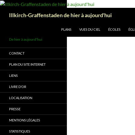
Aller
au
Recherche
Illkirch-Graffenstaden de hier à aujourd'hui
contenu
PLANS
VUES DU CIEL
ÉCOLES
ÉGL
De hier à aujourd'hui
CONTACT
PLAN DU SITE INTERNET
LIENS
LIVRE D’OR
LOCALISATION
PRESSE
MENTIONS LÉGALES
STATISTIQUES