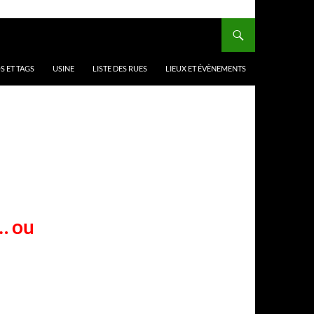
 ET TAGS
USINE
LISTE DES RUES
LIEUX ET ÉVÈNEMENTS
… ou