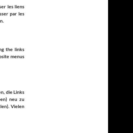
ser les liens
sser par les
n.
g the links
bsite menus
n, die Links
ben) neu zu
len).
Vielen