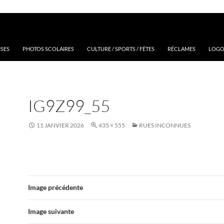
ISES
PHOTOS SCOLAIRES
CULTURE / SPORTS / FÊTES
RÉCLAMES
LOGOS
IG9Z99_55
11 JANVIER 2026
435 × 555
RUES INCONNUES
Image précédente
Image suivante