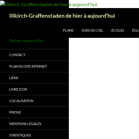
Aller
au
Recherche
Illkirch-Graffenstaden de hier à aujourd'hui
contenu
PLANS
VUES DU CIEL
ÉCOLES
ÉGL
De hier à aujourd'hui
CONTACT
PLAN DU SITE INTERNET
LIENS
LIVRE D’OR
LOCALISATION
PRESSE
MENTIONS LÉGALES
STATISTIQUES