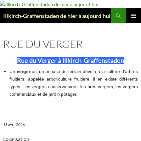
Aller
au
Recherche
Illkirch-Graffenstaden de hier à aujourd'hui
contenu
MENU
PRINCI
RUE DU VERGER
Rue du Verger à Illkirch-Graffenstaden
Un
verger
est un espace de terrain dévolu à la culture d’arbres
fruitiers, appelée arboriculture fruitière. Il en existe différents
types : les vergers conservatoires, les prés-vergers, les vergers
commerciaux et de jardin potager.
18 avril 2026
Localisation