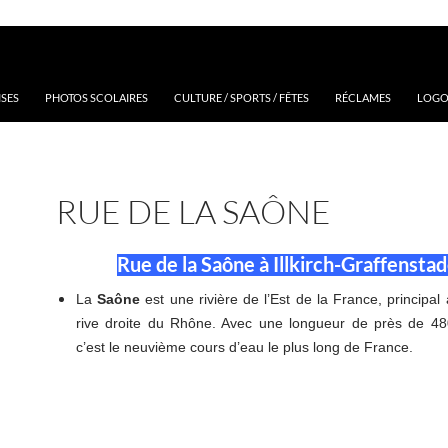
ISES
PHOTOS SCOLAIRES
CULTURE / SPORTS / FÊTES
RÉCLAMES
LOGOS
RUE DE LA SAÔNE
Rue de la Saône à Illkirch-Graffensta
La
Saône
est une rivière de l’Est de la France, principal 
rive droite du Rhône. Avec une longueur de près de 480
c’est le neuvième cours d’eau le plus long de France.