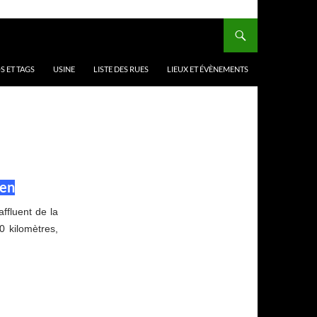
 ET TAGS
USINE
LISTE DES RUES
LIEUX ET ÉVÈNEMENTS
den
affluent de la
 kilomètres,