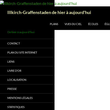
Aller
au
Recherche
Illkirch-Graffenstaden de hier à aujourd'hui
contenu
PLANS
VUES DU CIEL
ÉCOLES
ÉGL
De hier à aujourd'hui
CONTACT
PLAN DU SITE INTERNET
LIENS
LIVRE D’OR
LOCALISATION
PRESSE
MENTIONS LÉGALES
STATISTIQUES