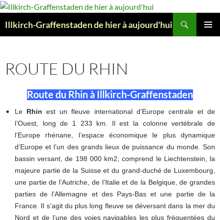
Aller
au
Recherche
Illkirch-Graffenstaden de hier à aujourd'hui
contenu
MENU
PRINCI
ROUTE DU RHIN
Route du Rhin à Illkirch-Graffenstaden
Le
Rhin
est un fleuve international d’Europe centrale et de
l’Ouest, long de 1 233 km. Il est la colonne vertébrale de
l’Europe rhénane, l’espace économique le plus dynamique
d’Europe et l’un des grands lieux de puissance du monde. Son
bassin versant, de 198 000 km2, comprend le Liechtenstein, la
majeure partie de la Suisse et du grand-duché de Luxembourg,
une partie de l’Autriche, de l’Italie et de la Belgique, de grandes
parties de l’Allemagne et des Pays-Bas et une partie de la
France. Il s’agit du plus long fleuve se déversant dans la mer du
Nord et de l’une des voies navigables les plus fréquentées du