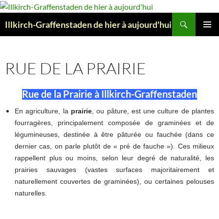
Aller
au
Recherche
Illkirch-Graffenstaden de hier à aujourd'hui
contenu
MENU
PRINCI
RUE DE LA PRAIRIE
Rue de la Prairie à Illkirch-Graffenstaden
En agriculture, la
prairie
, ou pâture, est une culture de plantes
fourragères, principalement composée de graminées et de
légumineuses, destinée à être pâturée ou fauchée (dans ce
dernier cas, on parle plutôt de « pré de fauche »). Ces milieux
rappellent plus ou moins, selon leur degré de naturalité, les
prairies sauvages (vastes surfaces majoritairement et
naturellement couvertes de graminées), ou certaines pelouses
naturelles.