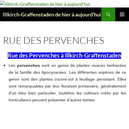
Aller
au
Recherche
Illkirch-Graffenstaden de hier à aujourd'hui
contenu
MENU
PRINCI
RUE DES PERVENCHES
Rue des Pervenches à Illkirch-Graffenstaden
Les
pervenches
sont un genre de plantes vivaces herbacées
de la famille des Apocynacées. Les différentes espèces de ce
genre sont des plantes couvre-sol à feuillage persistant. Elles
sont remarquables par leur floraison printanière, généralement
d’un bleu bien particulier, toutefois les cultivars créés par les
horticulteurs peuvent présenter d’autres teintes.