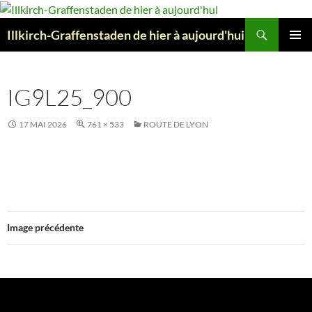
Aller
au
Recherche
Illkirch-Graffenstaden de hier à aujourd'hui
contenu
MENU
PRINCI
IG9L25_900
17 MAI 2026
761 × 533
ROUTE DE LYON
Image précédente