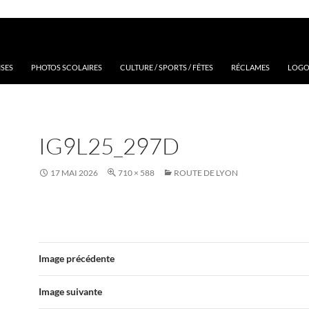
ISES
PHOTOS SCOLAIRES
CULTURE / SPORTS / FÊTES
RÉCLAMES
LOGOS
IG9L25_297D
17 MAI 2026
710 × 588
ROUTE DE LYON
Image précédente
Image suivante