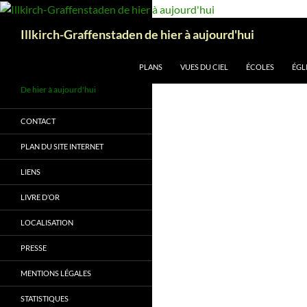
Aller
au
Recherche
Illkirch-Graffenstaden de hier à aujourd'hui
contenu
PLANS
VUES DU CIEL
ÉCOLES
ÉGL
De hier à aujourd'hui
CONTACT
PLAN DU SITE INTERNET
LIENS
LIVRE D’OR
LOCALISATION
PRESSE
MENTIONS LÉGALES
STATISTIQUES