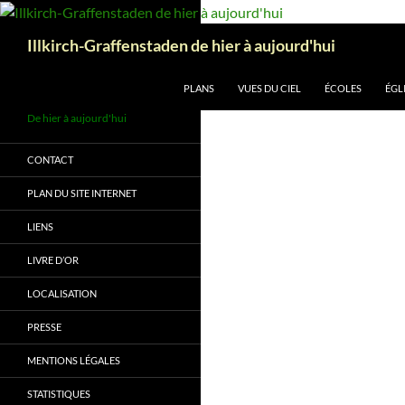
Aller
au
Recherche
Illkirch-Graffenstaden de hier à aujourd'hui
contenu
PLANS
VUES DU CIEL
ÉCOLES
ÉGL
De hier à aujourd'hui
CONTACT
PLAN DU SITE INTERNET
LIENS
LIVRE D’OR
LOCALISATION
PRESSE
MENTIONS LÉGALES
STATISTIQUES