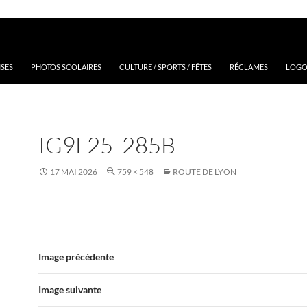
ISES
PHOTOS SCOLAIRES
CULTURE / SPORTS / FÊTES
RÉCLAMES
LOGOS
IG9L25_285B
17 MAI 2026
759 × 548
ROUTE DE LYON
Image précédente
Image suivante