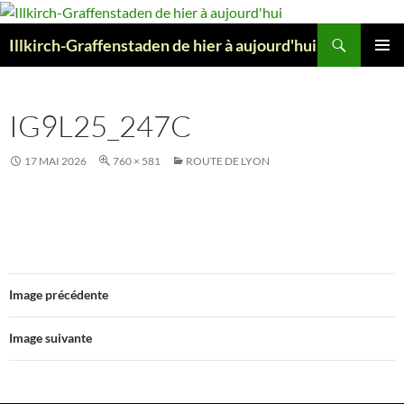
Aller
au
Recherche
Illkirch-Graffenstaden de hier à aujourd'hui
contenu
MENU
PRINCI
IG9L25_247C
17 MAI 2026
760 × 581
ROUTE DE LYON
Image précédente
Image suivante