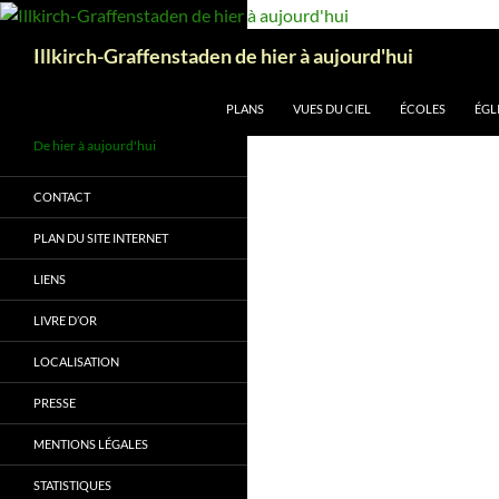
Aller
au
Recherche
Illkirch-Graffenstaden de hier à aujourd'hui
contenu
PLANS
VUES DU CIEL
ÉCOLES
ÉGL
De hier à aujourd'hui
CONTACT
PLAN DU SITE INTERNET
LIENS
LIVRE D’OR
LOCALISATION
PRESSE
MENTIONS LÉGALES
STATISTIQUES