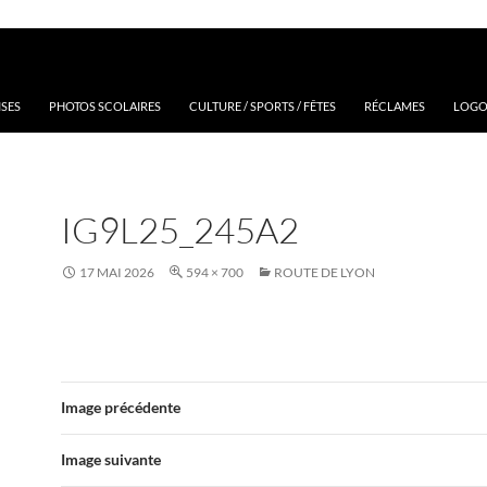
ISES
PHOTOS SCOLAIRES
CULTURE / SPORTS / FÊTES
RÉCLAMES
LOGOS
IG9L25_245A2
17 MAI 2026
594 × 700
ROUTE DE LYON
Image précédente
Image suivante