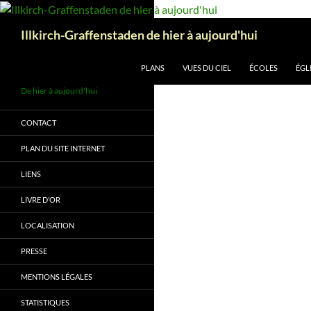
Aller
au
Recherche
Illkirch-Graffenstaden de hier à aujourd'hui
contenu
PLANS
VUES DU CIEL
ÉCOLES
ÉGL
De hier à aujourd'hui
CONTACT
PLAN DU SITE INTERNET
LIENS
LIVRE D’OR
LOCALISATION
PRESSE
MENTIONS LÉGALES
STATISTIQUES