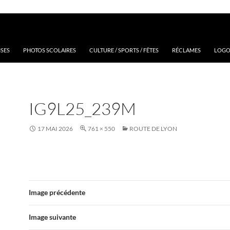
ISES
PHOTOS SCOLAIRES
CULTURE / SPORTS / FÊTES
RÉCLAMES
LOGOS
IG9L25_239M
17 MAI 2026
761 × 550
ROUTE DE LYON
Image précédente
Image suivante