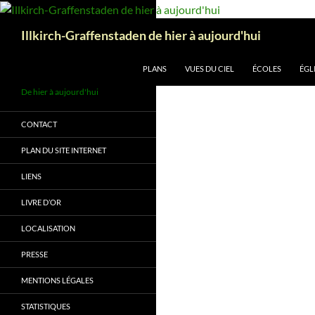
Aller
au
Recherche
Illkirch-Graffenstaden de hier à aujourd'hui
contenu
PLANS
VUES DU CIEL
ÉCOLES
ÉGL
De hier à aujourd'hui
CONTACT
PLAN DU SITE INTERNET
LIENS
LIVRE D’OR
LOCALISATION
PRESSE
MENTIONS LÉGALES
STATISTIQUES