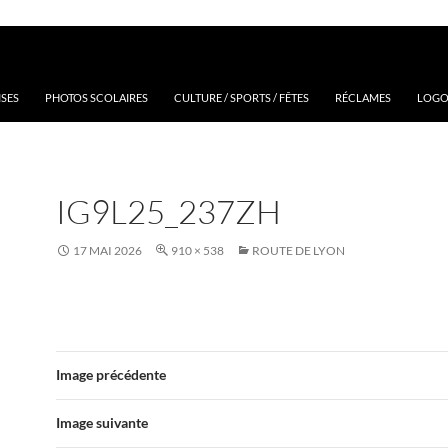
ISES
PHOTOS SCOLAIRES
CULTURE / SPORTS / FÊTES
RÉCLAMES
LOGOS
IG9L25_237ZH
17 MAI 2026
910 × 538
ROUTE DE LYON
Image précédente
Image suivante