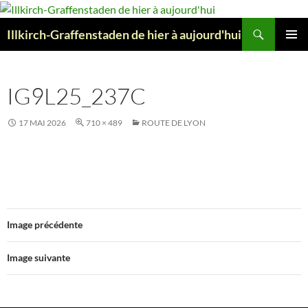
Aller
au
Recherche
Illkirch-Graffenstaden de hier à aujourd'hui
contenu
MENU
PRINCI
IG9L25_237C
17 MAI 2026
710 × 489
ROUTE DE LYON
Image précédente
Image suivante