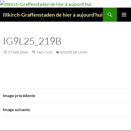
Aller
au
Recherche
Illkirch-Graffenstaden de hier à aujourd'hui
contenu
MENU
PRINCI
IG9L25_219B
17 MAI 2026
760 × 535
ROUTE DE LYON
Image précédente
Image suivante