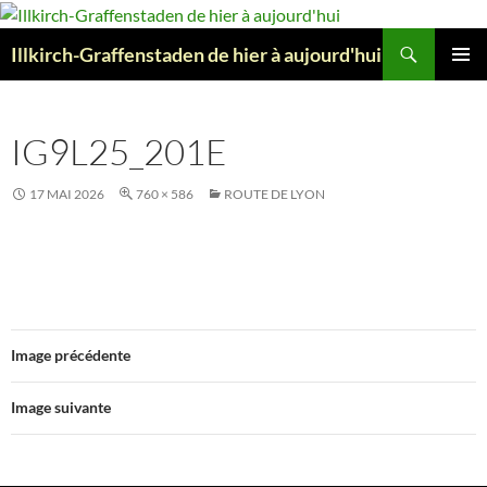
Aller
au
Recherche
Illkirch-Graffenstaden de hier à aujourd'hui
contenu
MENU
PRINCI
IG9L25_201E
17 MAI 2026
760 × 586
ROUTE DE LYON
Image précédente
Image suivante