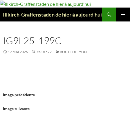
Aller
au
Recherche
Illkirch-Graffenstaden de hier à aujourd'hui
contenu
MENU
PRINCI
IG9L25_199C
17 MAI 2026
753 × 572
ROUTE DE LYON
Image précédente
Image suivante