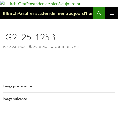
Aller
au
Recherche
Illkirch-Graffenstaden de hier à aujourd'hui
contenu
MENU
PRINCI
IG9L25_195B
17 MAI 2026
760 × 526
ROUTE DE LYON
Image précédente
Image suivante