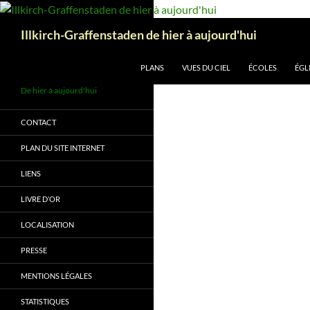
Aller
au
Recherche
Illkirch-Graffenstaden de hier à aujourd'hui
contenu
PLANS
VUES DU CIEL
ÉCOLES
ÉGL
De hier à aujourd'hui
CONTACT
PLAN DU SITE INTERNET
LIENS
LIVRE D’OR
LOCALISATION
PRESSE
MENTIONS LÉGALES
STATISTIQUES