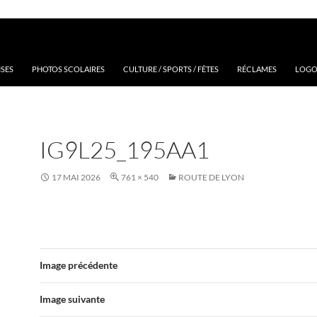
ISES
PHOTOS SCOLAIRES
CULTURE / SPORTS / FÊTES
RÉCLAMES
LOGOS
IG9L25_195AA1
17 MAI 2026
761 × 540
ROUTE DE LYON
Image précédente
Image suivante