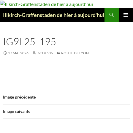
Aller
au
Recherche
Illkirch-Graffenstaden de hier à aujourd'hui
contenu
MENU
PRINCI
IG9L25_195
17 MAI 2026
761 × 536
ROUTE DE LYON
Image précédente
Image suivante