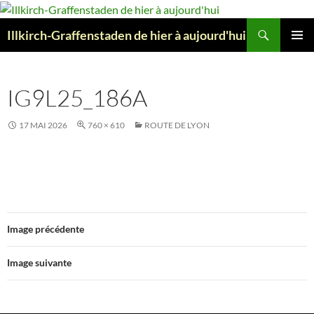
Aller
au
Recherche
Illkirch-Graffenstaden de hier à aujourd'hui
contenu
MENU
PRINCI
IG9L25_186A
17 MAI 2026
760 × 610
ROUTE DE LYON
Image précédente
Image suivante