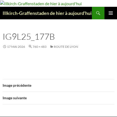
Aller
au
Recherche
Illkirch-Graffenstaden de hier à aujourd'hui
contenu
MENU
PRINCI
IG9L25_177B
17 MAI 2026
760 × 483
ROUTE DE LYON
Image précédente
Image suivante