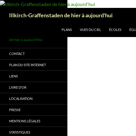
Aller
au
Recherche
Illkirch-Graffenstaden de hier à aujourd'hui
contenu
PLANS
VUES DU CIEL
ÉCOLES
ÉGL
De hier à aujourd'hui
CONTACT
PLAN DU SITE INTERNET
LIENS
LIVRE D’OR
LOCALISATION
PRESSE
MENTIONS LÉGALES
STATISTIQUES