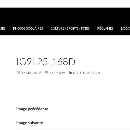
ISES
PHOTOS SCOLAIRES
CULTURE / SPORTS / FÊTES
RÉCLAMES
LOGOS
IG9L25_168D
17 MAI 2026
461 × 649
ROUTE DE LYON
Image précédente
Image suivante