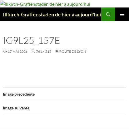
Aller
au
Recherche
Illkirch-Graffenstaden de hier à aujourd'hui
contenu
MENU
PRINCI
IG9L25_157E
17 MAI 2026
761 × 515
ROUTE DE LYON
Image précédente
Image suivante