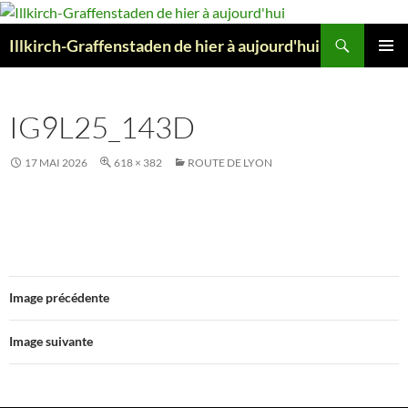
Aller
au
Recherche
Illkirch-Graffenstaden de hier à aujourd'hui
contenu
MENU
PRINCI
IG9L25_143D
17 MAI 2026
618 × 382
ROUTE DE LYON
Image précédente
Image suivante