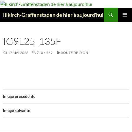
Aller
au
Recherche
Illkirch-Graffenstaden de hier à aujourd'hui
contenu
MENU
PRINCI
IG9L25_135F
17 MAI 2026
710 × 569
ROUTE DE LYON
Image précédente
Image suivante