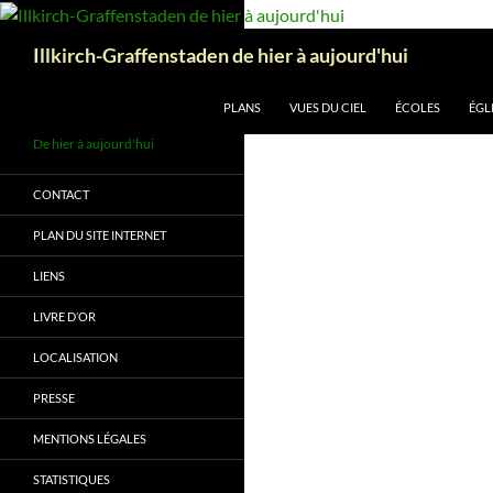
Aller
au
Recherche
Illkirch-Graffenstaden de hier à aujourd'hui
contenu
PLANS
VUES DU CIEL
ÉCOLES
ÉGL
De hier à aujourd'hui
CONTACT
PLAN DU SITE INTERNET
LIENS
LIVRE D’OR
LOCALISATION
PRESSE
MENTIONS LÉGALES
STATISTIQUES