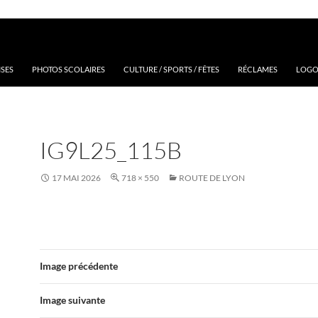
ISES
PHOTOS SCOLAIRES
CULTURE / SPORTS / FÊTES
RÉCLAMES
LOGOS
IG9L25_115B
17 MAI 2026
718 × 550
ROUTE DE LYON
Image précédente
Image suivante