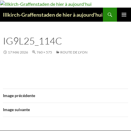
Aller
au
Recherche
Illkirch-Graffenstaden de hier à aujourd'hui
contenu
MENU
PRINCI
IG9L25_114C
17 MAI 2026
760 × 575
ROUTE DE LYON
Image précédente
Image suivante