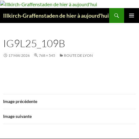
Aller
au
Recherche
Illkirch-Graffenstaden de hier à aujourd'hui
contenu
MENU
PRINCI
IG9L25_109B
17 MAI 2026
768 × 545
ROUTE DE LYON
Image précédente
Image suivante