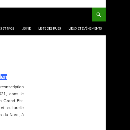
 ET TAGS
USINE
LISTE DES RUES
LIEUX ET ÉVÈNEMENTS
den
rconscription
021, dans le
on Grand Est.
t culturelle
es du Nord, à