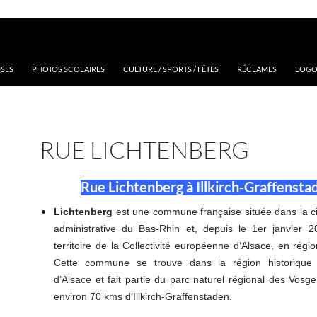
ISES
PHOTOS SCOLAIRES
CULTURE / SPORTS / FÊTES
RÉCLAMES
LOGOS
RUE LICHTENBERG
Rue Lichtenberg à Illkirch-Graffensta
Lichtenberg
est une commune française située dans la ci
administrative du Bas-Rhin et, depuis le 1er janvier 2
territoire de la Collectivité européenne d’Alsace, en régi
Cette commune se trouve dans la région historique e
d’Alsace et fait partie du parc naturel régional des Vosg
environ 70 kms d’Illkirch-Graffenstaden.