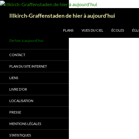
Aller
au
Recherche
Illkirch-Graffenstaden de hier à aujourd'hui
contenu
PLANS
VUES DU CIEL
ÉCOLES
ÉGL
De hier à aujourd'hui
CONTACT
PLAN DU SITE INTERNET
LIENS
LIVRE D’OR
LOCALISATION
PRESSE
MENTIONS LÉGALES
STATISTIQUES