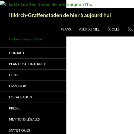
Aller
au
Recherche
Illkirch-Graffenstaden de hier à aujourd'hui
contenu
PLANS
VUES DU CIEL
ÉCOLES
ÉGL
De hier à aujourd'hui
CONTACT
PLAN DU SITE INTERNET
LIENS
LIVRE D’OR
LOCALISATION
PRESSE
MENTIONS LÉGALES
STATISTIQUES