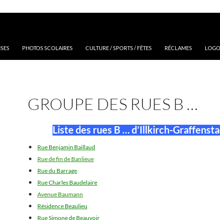
ISES
PHOTOS SCOLAIRES
CULTURE / SPORTS / FÊTES
RÉCLAMES
LOGOS
GROUPE DES RUES B …
Liste des rues B … d’Illkirch-Graffenst
Rue Benjamin Baillaud
Rue de fin de Banlieue
Rue du Barrage
Rue Charles Baudelaire
Avenue Baumann
Résidence Beaulieu
Rue Simone de Beauvoir