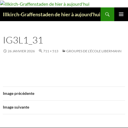
Aller
au
Recherche
Illkirch-Graffenstaden de hier à aujourd'hui
contenu
MENU
PRINCI
IG3L1_31
26 JANVIER 2026
711 × 513
GROUPES DE L’ÉCOLE LIBERMANN
Image précédente
Image suivante