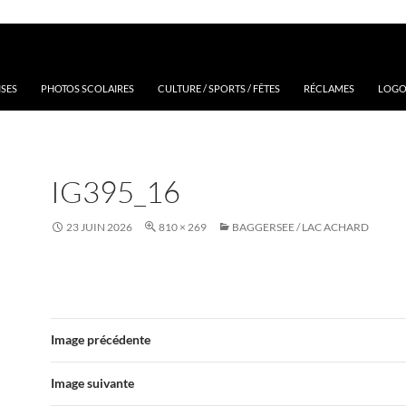
ISES
PHOTOS SCOLAIRES
CULTURE / SPORTS / FÊTES
RÉCLAMES
LOGOS
IG395_16
23 JUIN 2026
810 × 269
BAGGERSEE / LAC ACHARD
Image précédente
Image suivante