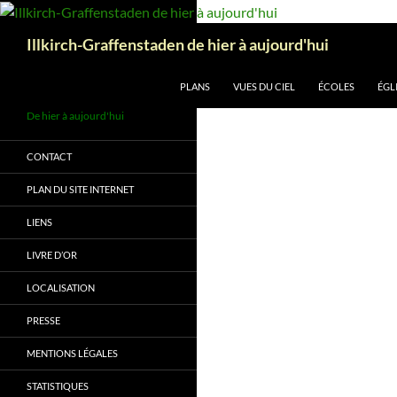
Aller
au
Recherche
Illkirch-Graffenstaden de hier à aujourd'hui
contenu
PLANS
VUES DU CIEL
ÉCOLES
ÉGL
De hier à aujourd'hui
CONTACT
PLAN DU SITE INTERNET
LIENS
LIVRE D’OR
LOCALISATION
PRESSE
MENTIONS LÉGALES
STATISTIQUES