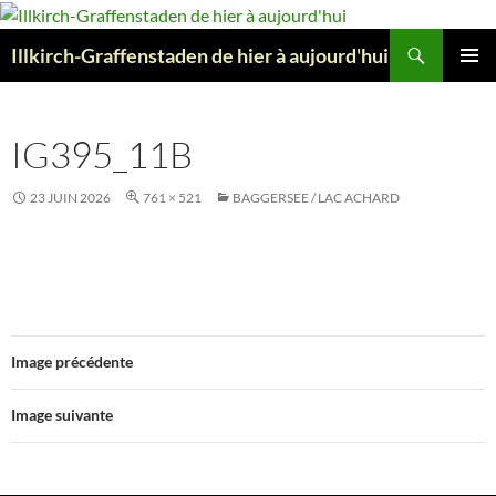
Aller
au
Recherche
Illkirch-Graffenstaden de hier à aujourd'hui
contenu
MENU
PRINCI
IG395_11B
23 JUIN 2026
761 × 521
BAGGERSEE / LAC ACHARD
Image précédente
Image suivante