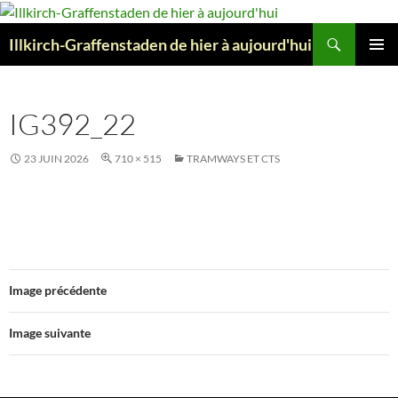
Aller
au
Recherche
Illkirch-Graffenstaden de hier à aujourd'hui
contenu
MENU
PRINCI
IG392_22
23 JUIN 2026
710 × 515
TRAMWAYS ET CTS
Image précédente
Image suivante