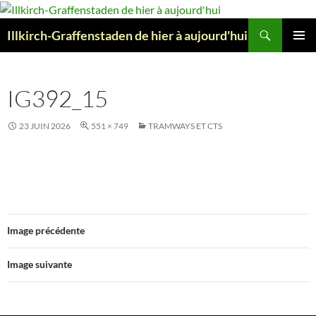
Aller
au
Recherche
Illkirch-Graffenstaden de hier à aujourd'hui
contenu
MENU
PRINCI
IG392_15
23 JUIN 2026
551 × 749
TRAMWAYS ET CTS
Image précédente
Image suivante