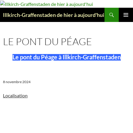
Aller
au
Recherche
Illkirch-Graffenstaden de hier à aujourd'hui
contenu
MENU
PRINCI
LE PONT DU PÉAGE
Le pont du Péage à Illkirch-Graffenstaden
8 novembre 2024
Localisation