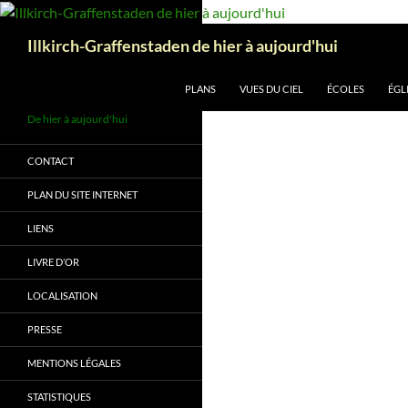
Aller
au
Recherche
Illkirch-Graffenstaden de hier à aujourd'hui
contenu
PLANS
VUES DU CIEL
ÉCOLES
ÉGL
De hier à aujourd'hui
CONTACT
PLAN DU SITE INTERNET
LIENS
LIVRE D’OR
LOCALISATION
PRESSE
MENTIONS LÉGALES
STATISTIQUES