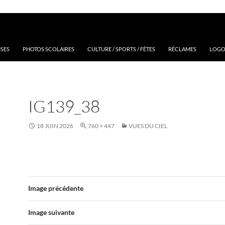
ISES
PHOTOS SCOLAIRES
CULTURE / SPORTS / FÊTES
RÉCLAMES
LOGOS
IG139_38
18 JUIN 2026
760 × 447
VUES DU CIEL
Image précédente
Image suivante