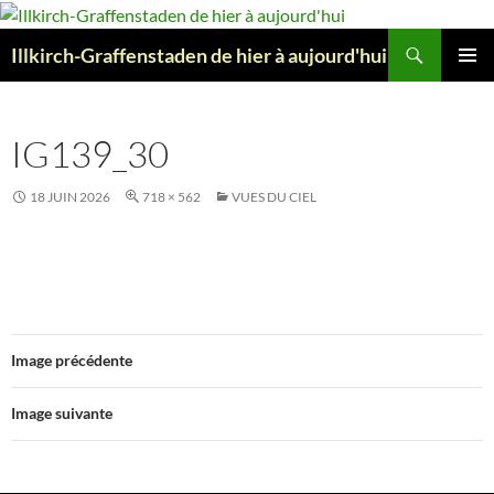
Aller
au
Recherche
Illkirch-Graffenstaden de hier à aujourd'hui
contenu
MENU
PRINCI
IG139_30
18 JUIN 2026
718 × 562
VUES DU CIEL
Image précédente
Image suivante