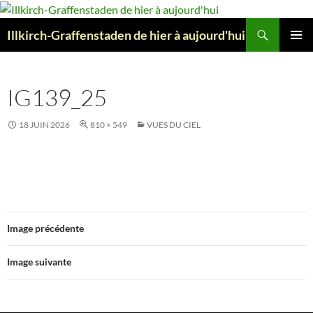
Aller
au
Recherche
Illkirch-Graffenstaden de hier à aujourd'hui
contenu
MENU
PRINCI
IG139_25
18 JUIN 2026
810 × 549
VUES DU CIEL
Image précédente
Image suivante