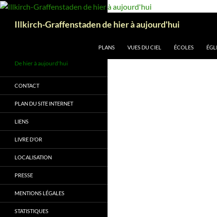
Aller
au
Recherche
Illkirch-Graffenstaden de hier à aujourd'hui
contenu
PLANS
VUES DU CIEL
ÉCOLES
ÉGL
De hier à aujourd'hui
CONTACT
PLAN DU SITE INTERNET
LIENS
LIVRE D’OR
LOCALISATION
PRESSE
MENTIONS LÉGALES
STATISTIQUES