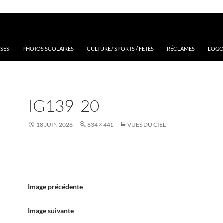
ISES
PHOTOS SCOLAIRES
CULTURE / SPORTS / FÊTES
RÉCLAMES
LOGOS
IG139_20
18 JUIN 2026
634 × 441
VUES DU CIEL
Image précédente
Image suivante