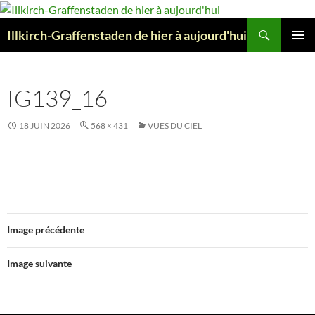
Aller
au
Recherche
Illkirch-Graffenstaden de hier à aujourd'hui
contenu
MENU
PRINCI
IG139_16
18 JUIN 2026
568 × 431
VUES DU CIEL
Image précédente
Image suivante